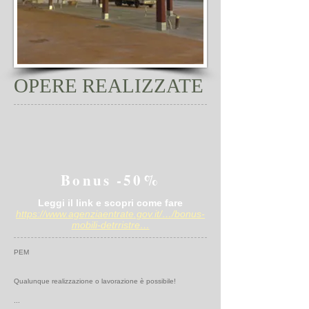
OPERE REALIZZATE
Bonus -50%
Leggi il link e scopri come fare
https://www.agenziaentrate.gov.it/…/bonus-
mobili-detrristre…
PEM
Qualunque realizzazione o lavorazione è possibile!
...