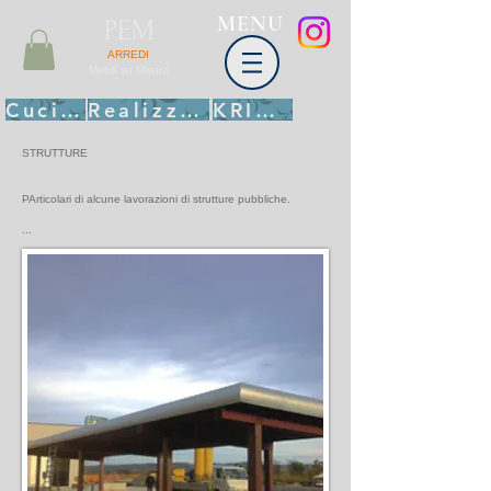
MENU
PEM
ARREDI
Mobili su Misura
Cucine
Realizzazioni
KRION
STRUTTURE
PArticolari di alcune lavorazioni di strutture pubbliche.
...